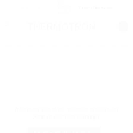
Μετάβαση
Ζητήστε Προσφορά
στο
περιεχόμενο
Η λίστα σας είναι άδεια, προσθέστε προϊόντα στη
λίστα για να στείλετε ένα αίτημα
Επιστροφή στα προϊόντα