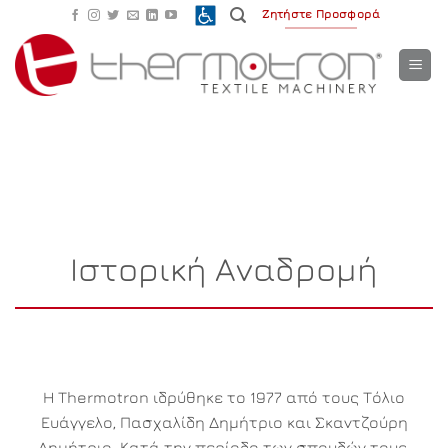
Μετάβαση
Ζητήστε Προσφορά
στο
περιεχόμενο
Ιστορική Αναδρομή
Η Thermotron ιδρύθηκε το 1977 από τους Τόλιο
Ευάγγελο, Πασχαλίδη Δημήτριο και Σκαντζούρη
Δημήτριο. Κατά την περίοδο των σπουδών τους,